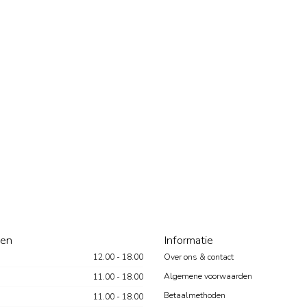
den
Informatie
12.00 - 18.00
Over ons & contact
Algemene voorwaarden
11.00 - 18.00
Betaalmethoden
11.00 - 18.00