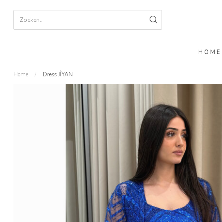
HOME
Home
/
Dress JÎYAN