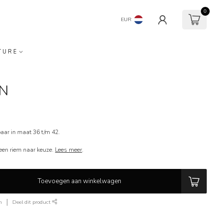
0
EUR
TURE
AN
aar in maat 36 t/m 42.
f een riem naar keuze.
Lees meer
.
Toevoegen aan winkelwagen
n
Deel dit product