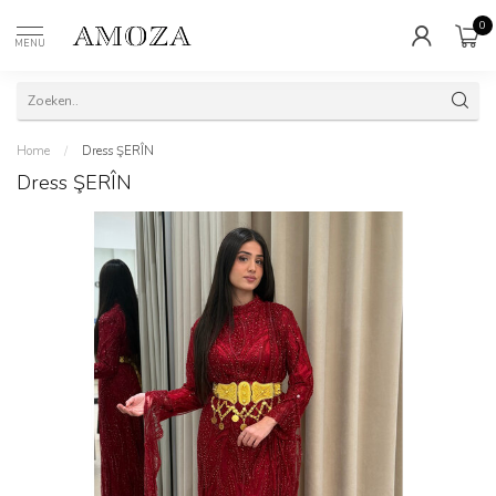
0
MENU
Home
/
Dress ŞERÎN
Dress ŞERÎN