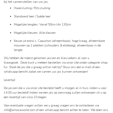
bij het samenstellen van uw jas.
Haaksluiting / Ritssluiting
Standaard leer / Suède leer
Mogelijke lengtes: Vanaf 50cm t/m 130cm
Mogelijke kleuren: Alle kleuren
Keuze uit extra’s: Capuchon (afneembaar), hoge kraag, afneembare
mouwen op 2 plekken (schouders & elleboog), afneembaar in de
lengte
Wij hebben de meest genomen jassen en klassiekers al voor u
klaargezet. Deze kunt u meteen bestellen via onze site onder categorie shop
fur. Staat de jas die u graag wilt er niet bij? Stuur ons een e-mail of een
whatsapp bericht zodat we samen uw jas kunnen ontwerpen!
Levertijd
De jassen die u via onze site besteld heeft u morgen al in huis indien u voor
14:00 uur besteld! Indien we een jas op aanvraag zullen ontwerpen zit u op
een levertijd van circa 10 dagen.
Voor eventuele vragen willen we u graag vragen ons te contacteren via
info@amozaworld.com
of een whatsapp bericht achter te laten. We doen ons