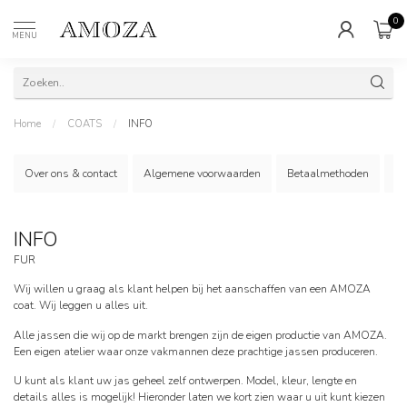
0
MENU
Home
/
COATS
/
INFO
Over ons & contact
Algemene voorwaarden
Betaalmethoden
Le
INFO
FUR
Wij willen u graag als klant helpen bij het aanschaffen van een AMOZA
coat. Wij leggen u alles uit.
Alle jassen die wij op de markt brengen zijn de eigen productie van AMOZA.
Een eigen atelier waar onze vakmannen deze prachtige jassen produceren.
U kunt als klant uw jas geheel zelf ontwerpen. Model, kleur, lengte en
details alles is mogelijk! Hieronder laten we kort zien waar u uit kunt kiezen