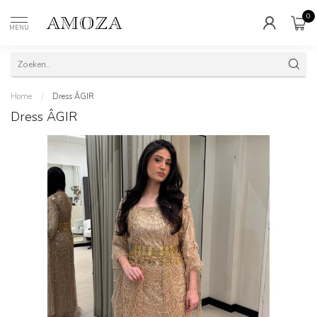
0
MENU
Home
/
Dress ÂGIR
Dress ÂGIR