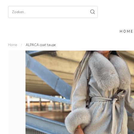
HOME
Home
/
ALPACA coat taupe