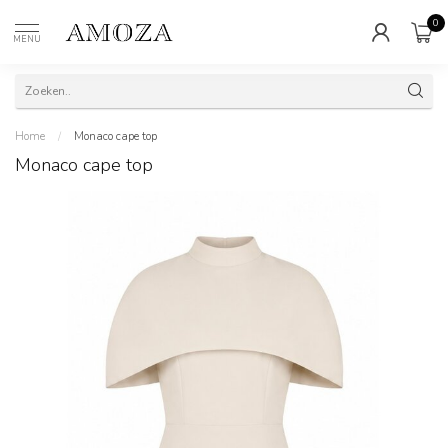
0
MENU
Home
/
Monaco cape top
Monaco cape top