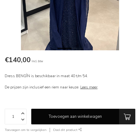
€140,00
Incl. btw
Dress BENGÎN is beschikbaar in maat 40 t/m 54.
De prijzen zijn inclusief een riem naar keuze.
Lees meer
.
Toevoegen aan winkelwagen
Toevoegen om te vergelijken
Deel dit product