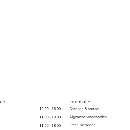
den
Informatie
12.00 - 18.00
Over ons & contact
Algemene voorwaarden
11.00 - 18.00
Betaalmethoden
11.00 - 18.00