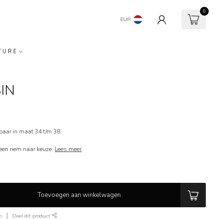
0
EUR
TURE
SIN
baar in maat 34 t/m 38.
f een riem naar keuze.
Lees meer
.
Toevoegen aan winkelwagen
n
Deel dit product