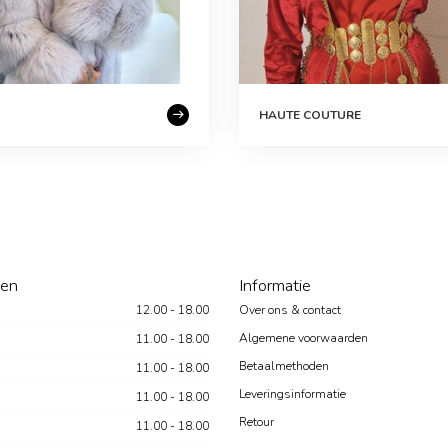
HAUTE COUTURE
den
Informatie
12.00 - 18.00
Over ons & contact
Algemene voorwaarden
11.00 - 18.00
Betaalmethoden
11.00 - 18.00
Leveringsinformatie
11.00 - 18.00
Retour
11.00 - 18.00