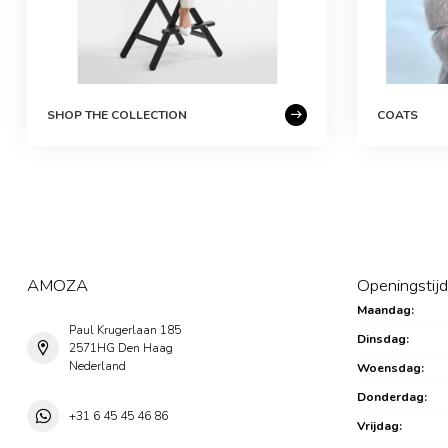
SHOP THE COLLECTION
COATS
AMOZA
Openingstij
Maandag:
Paul Krugerlaan 185
Dinsdag:
2571HG Den Haag
Nederland
Woensdag:
Donderdag:
+31 6 45 45 46 86
Vrijdag: